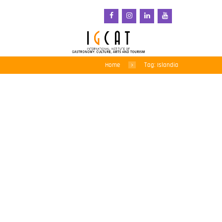
Home
Tag: Islandia
La OMT nombra a la
Primera Dama de
Islandia como
Embajadora Especial
para los Objetivos de
Turismo y Desarrollo
Sostenible