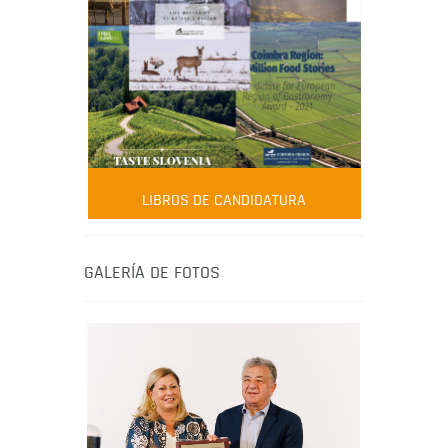
FOOD FILM MENU
AMBASSADOR
Robert Oliver
LIBROS DE CANDIDATURA
Robert Oliver is founder of television
media-led movement “Pacific Island
Food Revolution” promoting local and
GALERÍA DE FOTOS
healthy eating in the South Pacific.