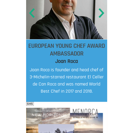
EUROPEAN YOUNG CHEF AWARD
AMBASSADOR
Joan Roca
Joan Roca is founder and head chef of
3-Michelin-starred restaurant El Celler
de Can Roca and was named World
Best Chef in 2017 and 2018.
SHS