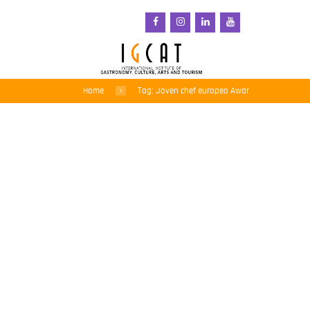
Home
Tag: Joven chef europeo Awar
La Región Europea de
Gastronomía de Sicilia
2025 está al inicio de un
legado más largo