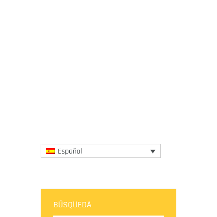
20 January 2026
El año de Sicilia como Región Europea de
la Gastronomía 2025 ha marcado un
capítulo definitorio en la historia cultural y
gastronómica de la isla...
More
Español
BÚSQUEDA