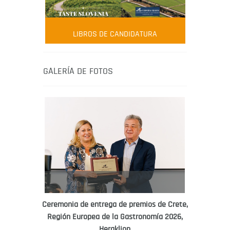
FOOD FILM MENU
AMBASSADOR
Robert Oliver
LIBROS DE CANDIDATURA
Robert Oliver is founder of television
media-led movement “Pacific Island
Food Revolution” promoting local and
GALERÍA DE FOTOS
healthy eating in the South Pacific.
Ceremonia de entrega de premios de Crete,
Región Europea de la Gastronomía 2026,
WORLD FOOD GIFT CHALLENGE
Heraklion