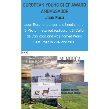
EUROPEAN YOUNG CHEF AWARD
AMBASSADOR
Joan Roca
Joan Roca is founder and head chef of
3-Michelin-starred restaurant El Celler
de Can Roca and was named World
Best Chef in 2017 and 2018.
SHS