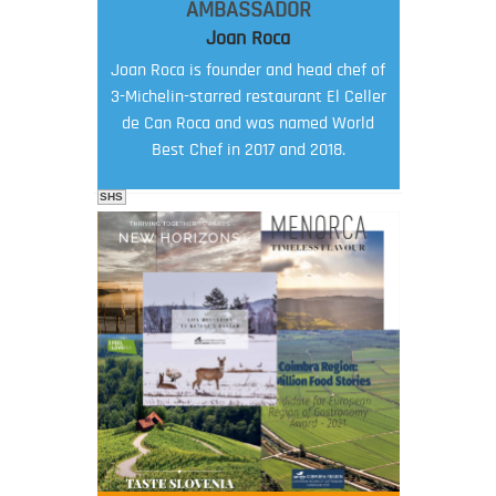
AMBASSADOR
Joan Roca
Joan Roca is founder and head chef of
3-Michelin-starred restaurant El Celler
de Can Roca and was named World
Best Chef in 2017 and 2018.
SHS
FOOD FILM MENU
AMBASSADOR