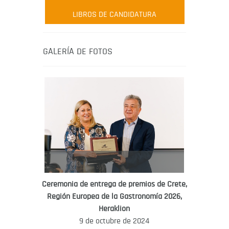
Robert Oliver
LIBROS DE CANDIDATURA
Robert Oliver is founder of television
media-led movement “Pacific Island
Food Revolution” promoting local and
GALERÍA DE FOTOS
healthy eating in the South Pacific.
Ceremonia de entrega de premios de Crete,
Región Europea de la Gastronomía 2026,
WORLD FOOD GIFT CHALLENGE
Heraklion
AMBASSADOR
9 de octubre de 2024