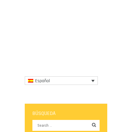
27 February 2026
La comida es más que alimento, es
memoria, paisaje, identidad y la
posibilidad de regenerar una región.
Durante un tutorial dinámico sobre la...
More
Español
BÚSQUEDA